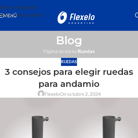
Skip to navigation
Skip to main content
MENÚ
Blog
Página de inicio
/
Ruedas
RUEDAS
3 consejos para elegir ruedas
para andamio
Flexelo
On octubre 2, 2024