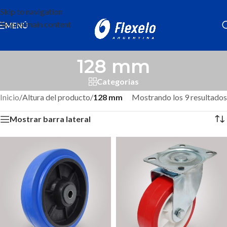
Skip to navigation
Skip to main content
MENÚ
128 mm
Categorias
Inicio
/
Altura del producto
/
128 mm
Mostrando los 9 resultados
Mostrar barra lateral