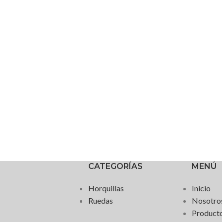
CATEGORÍAS
MENÚ
Horquillas
Inicio
Ruedas
Nosotro
Product