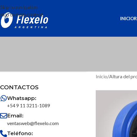
Skip to navigation
Skip to main content
INICIO
R
Inicio
/
Altura del p
CONTACTOS
Whatsapp:
+54 9 11 3211-1089
Email:
ventasweb@flexelo.com
Teléfono: