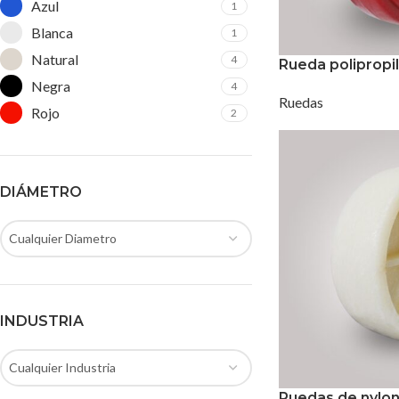
Azul
1
Blanca
1
Natural
4
Rueda polipropi
Negra
4
Ruedas
Rojo
2
DIÁMETRO
Cualquier Diametro
INDUSTRIA
Cualquier Industria
Ruedas de nylo