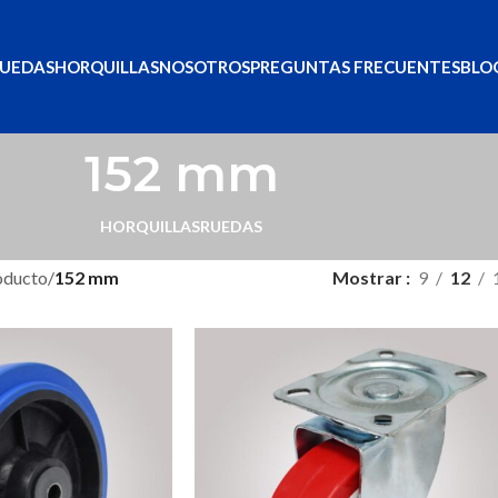
UEDAS
HORQUILLAS
NOSOTROS
PREGUNTAS FRECUENTES
BLO
152 mm
HORQUILLAS
RUEDAS
roducto
/
152 mm
Mostrar
9
12