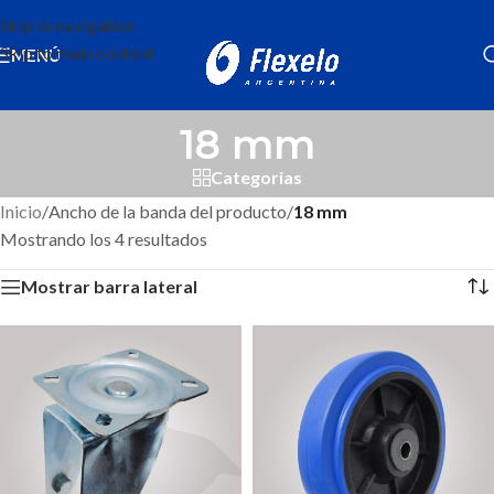
Skip to navigation
Skip to main content
MENÚ
18 mm
Categorias
Inicio
/
Ancho de la banda del producto
/
18 mm
Mostrando los 4 resultados
Mostrar barra lateral