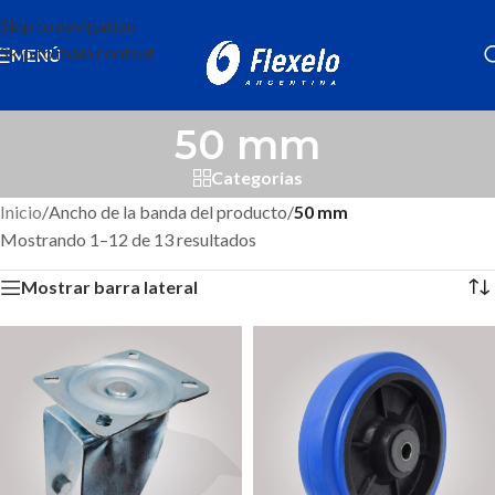
Skip to navigation
Skip to main content
MENÚ
50 mm
Categorias
Inicio
/
Ancho de la banda del producto
/
50 mm
Mostrando 1–12 de 13 resultados
Mostrar barra lateral