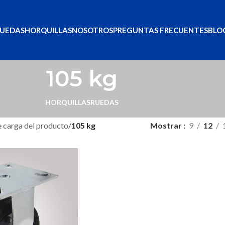
UEDAS
HORQUILLAS
NOSOTROS
PREGUNTAS FRECUENTES
BLO
105 kg
HORQUILLAS
RUEDAS
 carga del producto
/
105 kg
Mostrar
9
12