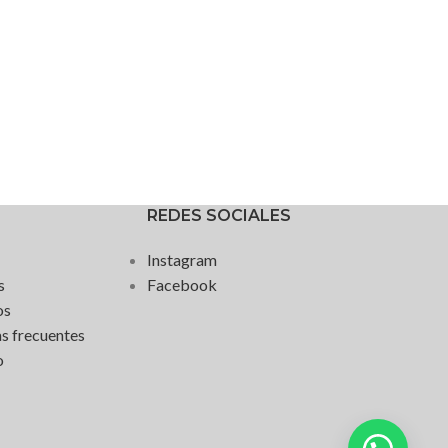
REDES SOCIALES
Instagram
s
Facebook
os
s frecuentes
o