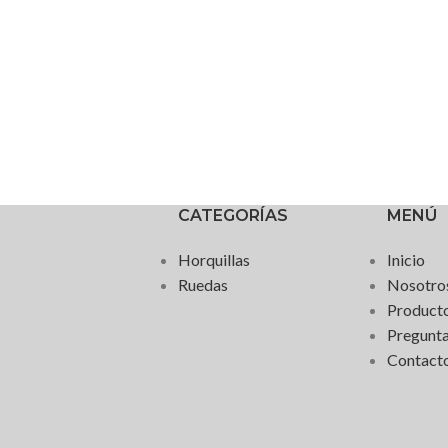
CATEGORÍAS
MENÚ
Horquillas
Inicio
Ruedas
Nosotro
Product
Pregunta
Contact