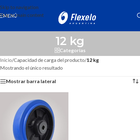
Skip to navigation
Skip to main content
MENÚ
12 kg
Categorias
Inicio
/
Capacidad de carga del producto
/
12 kg
Mostrando el único resultado
Mostrar barra lateral