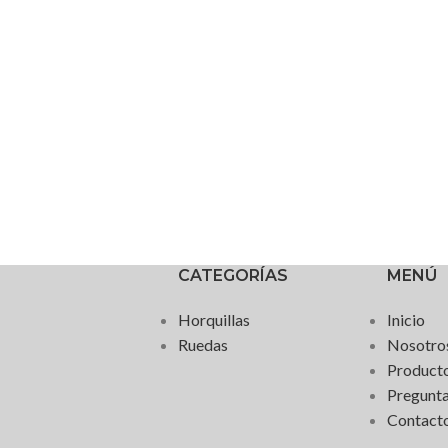
CATEGORÍAS
MENÚ
Horquillas
Inicio
Ruedas
Nosotro
Product
Pregunta
Contact