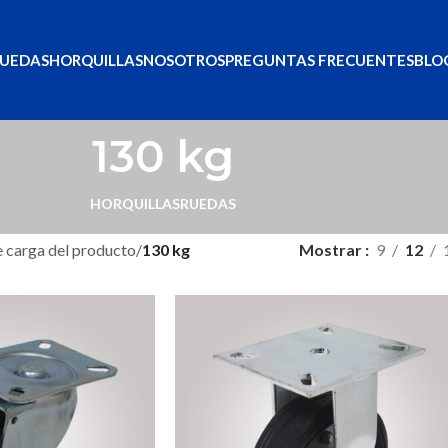
UEDAS
HORQUILLAS
NOSOTROS
PREGUNTAS FRECUENTES
BLO
130 kg
HORQUILLAS
RUEDAS
 carga del producto
/
130 kg
Mostrar
9
12