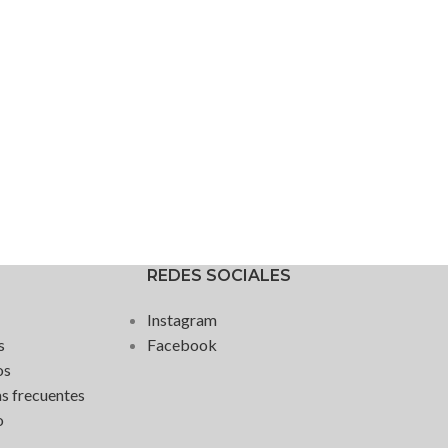
REDES SOCIALES
Instagram
s
Facebook
os
s frecuentes
o