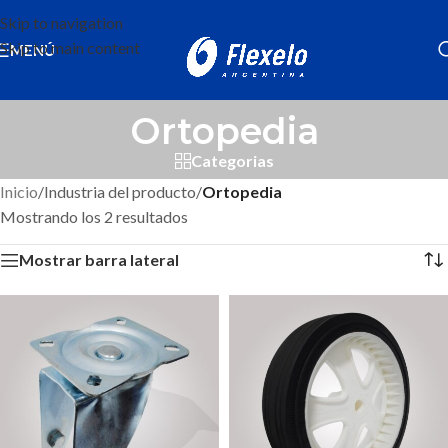
Skip to navigation
Skip to main content
MENÚ
Ortopedia
Categorias
Inicio
/
Industria del producto
/
Ortopedia
Mostrando los 2 resultados
Mostrar barra lateral