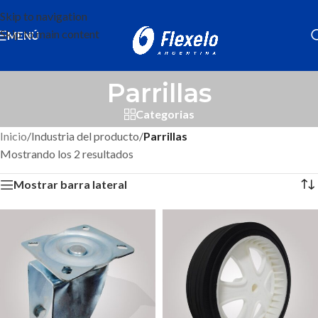
Skip to navigation
Skip to main content
MENÚ
Parrillas
Categorias
Inicio
/
Industria del producto
/
Parrillas
Mostrando los 2 resultados
Mostrar barra lateral