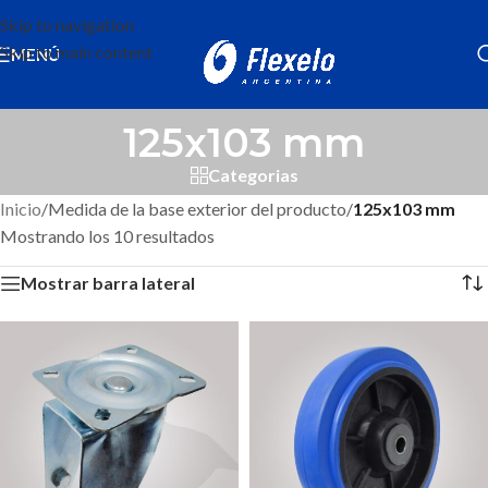
Skip to navigation
Skip to main content
MENÚ
125x103 mm
Categorias
Inicio
/
Medida de la base exterior del producto
/
125x103 mm
Mostrando los 10 resultados
Mostrar barra lateral