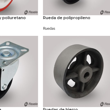
y poliuretano
Rueda de polipropileno
Ruedas
a
Ruedas de hierro