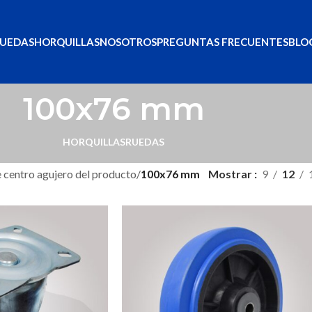
UEDAS
HORQUILLAS
NOSOTROS
PREGUNTAS FRECUENTES
BLO
100x76 mm
HORQUILLAS
RUEDAS
 centro agujero del producto
/
100x76 mm
Mostrar
9
12