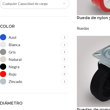
Cualquier Capacidad de carga
Rueda de nylon 
COLOR
Ruedas
Azul
1
Blanca
1
Gris
1
Natural
5
Negra
4
Rojo
3
Zincado
1
DIÁMETRO
Ruedas de gom