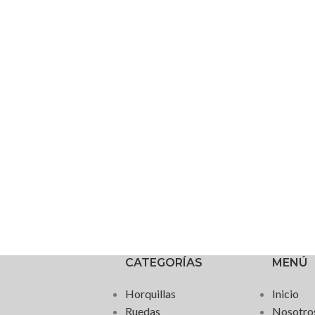
CATEGORÍAS
MENÚ
Horquillas
Inicio
Ruedas
Nosotro