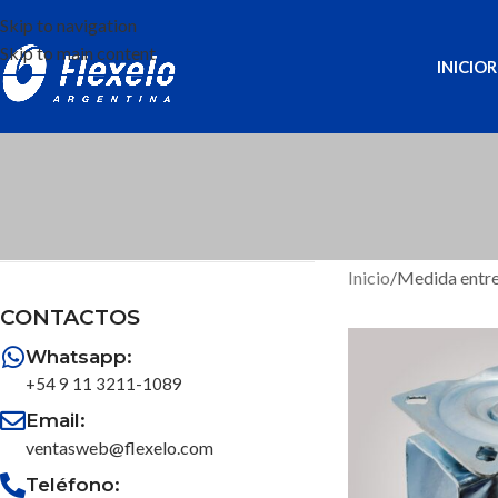
Skip to navigation
Skip to main content
INICIO
R
Inicio
/
Medida entre
CONTACTOS
Whatsapp:
+54 9 11 3211-1089
Email:
ventasweb@flexelo.com
Teléfono: