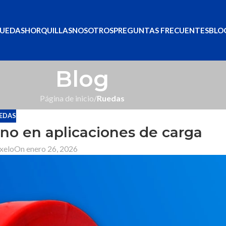
UEDAS
HORQUILLAS
NOSOTROS
PREGUNTAS FRECUENTES
BLO
Blog
Página de inicio
/
Ruedas
EDAS
no en aplicaciones de carga
xelo
On enero 26, 2026