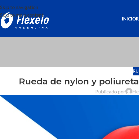
Skip to navigation
Skip to main content
INICIO
R
RU
Rueda de nylon y poliureta
Publicado por
Fle