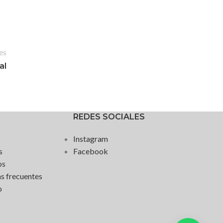
es
al
REDES SOCIALES
Instagram
s
Facebook
os
s frecuentes
o