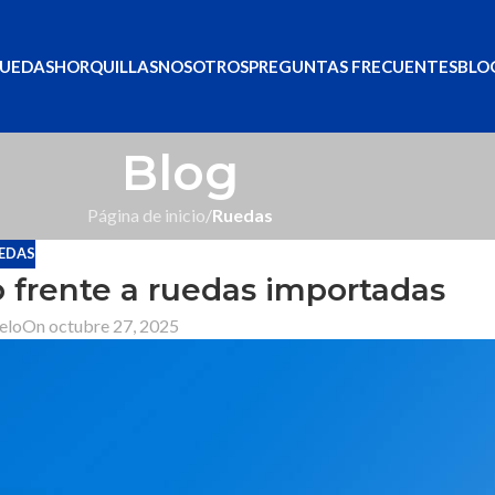
UEDAS
HORQUILLAS
NOSOTROS
PREGUNTAS FRECUENTES
BLO
Blog
Página de inicio
/
Ruedas
EDAS
o frente a ruedas importadas
elo
On octubre 27, 2025