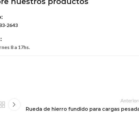
re nuestros productos
:
683-2643
:
rnes 8 a 17hs.
Anterior
Rueda de hierro fundido para cargas pesad