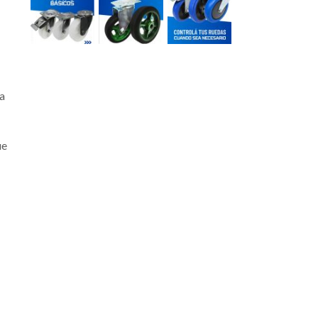
la
ue