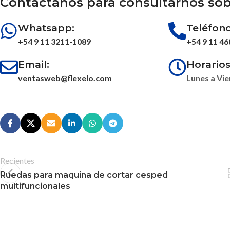
Contactanos para consultarnos sob
Whatsapp:
Teléfono
+54 9 11 3211-1089
+54 9 11 4
Email:
Horarios
ventasweb@flexelo.com
Lunes a Vie
Recientes
Ruedas para maquina de cortar cesped
multifuncionales