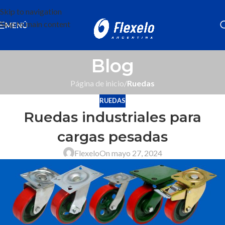
Skip to navigation
Skip to main content
MENÚ
Blog
Página de inicio
/
Ruedas
RUEDAS
Ruedas industriales para
cargas pesadas
Flexelo
On mayo 27, 2024