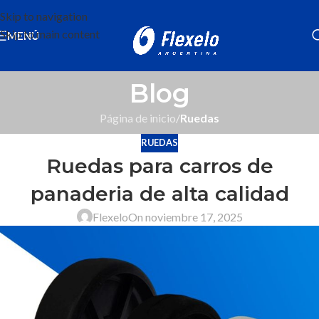
Skip to navigation
Skip to main content
MENÚ
Blog
Página de inicio
/
Ruedas
RUEDAS
Ruedas para carros de
panaderia de alta calidad
Flexelo
On noviembre 17, 2025