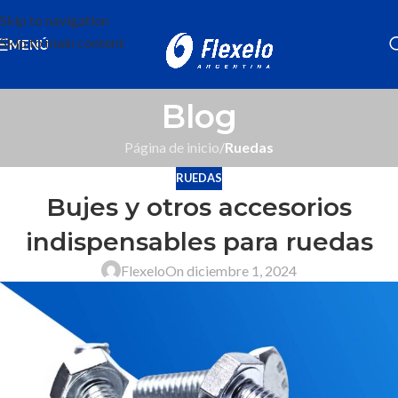
Skip to navigation
Skip to main content
MENÚ
Blog
Página de inicio
/
Ruedas
RUEDAS
Bujes y otros accesorios
indispensables para ruedas
Flexelo
On diciembre 1, 2024