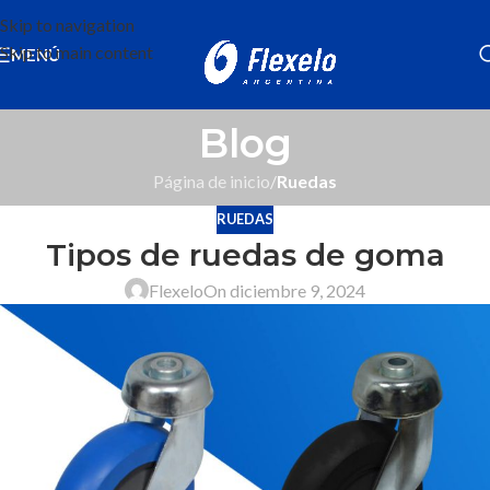
Skip to navigation
Skip to main content
MENÚ
Blog
Página de inicio
/
Ruedas
RUEDAS
Tipos de ruedas de goma
Flexelo
On diciembre 9, 2024